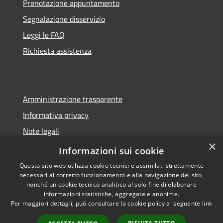
Prenotazione appuntamento
Segnalazione disservizio
Leggi le FAQ
Richiesta assistenza
Amministrazione trasparente
Informativa privacy
Note legali
×
Dichiarazione di accessibilità
Informazioni sui cookie
Questo sito web utilizza cookie tecnici e assimilati strettamente
necessari al corretto funzionamento e alla navigazione del sito,
nonché un cookie tecnico analitico al solo fine di elaborare
informazioni statistiche, aggregate e anonime.
RSS
Copyright © 2026 • Comune di
Per maggiori dettagli, può consultare la cookie policy al seguente
link
Accessibilità
Valbondione • Powered by
Privacy
Municipium
Accesso
•