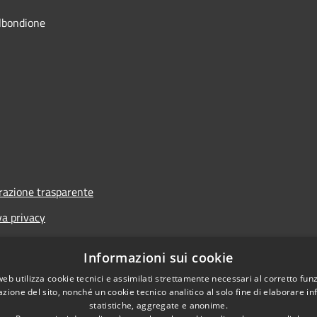
lbondione
azione trasparente
va privacy
i
Informazioni sui cookie
one di accessibilità
web utilizza cookie tecnici e assimilati strettamente necessari al corretto fu
azione del sito, nonché un cookie tecnico analitico al solo fine di elaborare i
statistiche, aggregate e anonime.