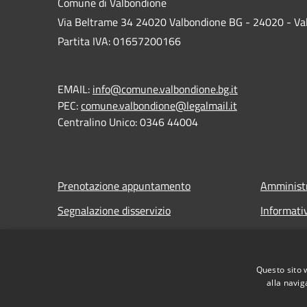
Comune di Valbondione
Via Beltrame 34 24020 Valbondione BG - 24020 - Va
Partita IVA: 01657200166
EMAIL:
info@comune.valbondione.bg.it
PEC:
comune.valbondione@legalmail.it
Centralino Unico: 0346 44004
Prenotazione appuntamento
Amministr
Segnalazione disservizio
Informati
Leggi le FAQ
Note legal
Richiesta assistenza
Dichiarazi
Questo sito 
alla navig