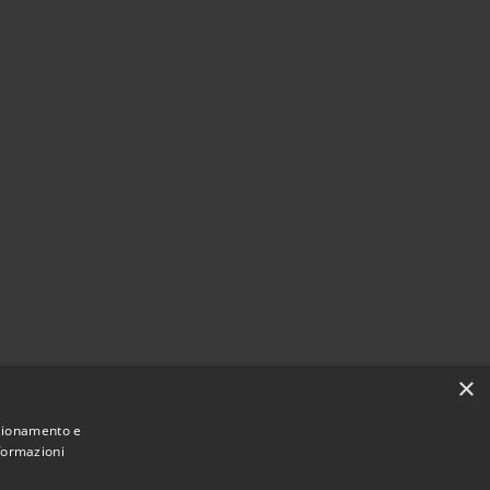
×
nzionamento e
nformazioni