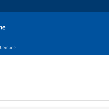
ne
il Comune
e