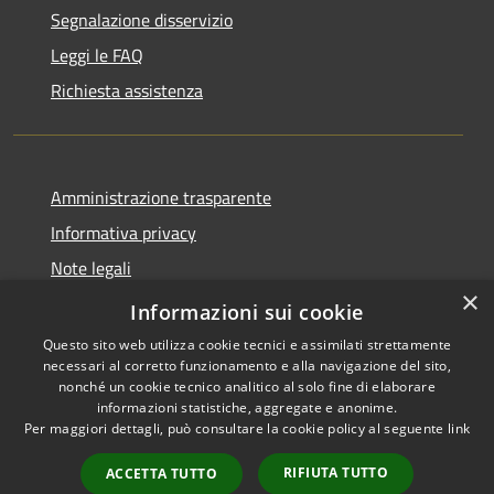
Segnalazione disservizio
Leggi le FAQ
Richiesta assistenza
Amministrazione trasparente
Informativa privacy
Note legali
×
Dichiarazione di accessibilità
Informazioni sui cookie
Questo sito web utilizza cookie tecnici e assimilati strettamente
necessari al corretto funzionamento e alla navigazione del sito,
nonché un cookie tecnico analitico al solo fine di elaborare
informazioni statistiche, aggregate e anonime.
RSS
Copyright © 2026 • Comune di
Per maggiori dettagli, può consultare la cookie policy al seguente
link
Accessibilità
Valbondione • Powered by
Privacy
Municipium
Accesso
•
RIFIUTA TUTTO
ACCETTA TUTTO
Cookie