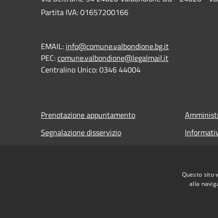
Partita IVA: 01657200166
EMAIL:
info@comune.valbondione.bg.it
PEC:
comune.valbondione@legalmail.it
Centralino Unico: 0346 44004
Prenotazione appuntamento
Amministr
Segnalazione disservizio
Informati
Leggi le FAQ
Note legal
Richiesta assistenza
Dichiarazi
Questo sito 
alla navig