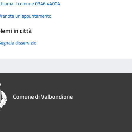
Chiama il comune 0346 44004
Prenota un appuntamento
lemi in città
Segnala disservizio
Comune di Valbondione