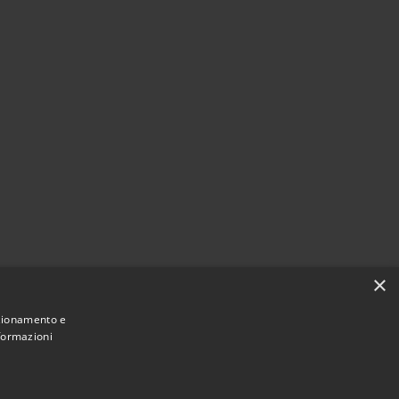
×
nzionamento e
nformazioni