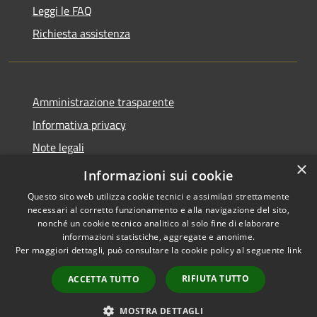
Leggi le FAQ
Richiesta assistenza
Amministrazione trasparente
Informativa privacy
Note legali
×
Dichiarazione di accessibilità
Informazioni sui cookie
Questo sito web utilizza cookie tecnici e assimilati strettamente
necessari al corretto funzionamento e alla navigazione del sito,
nonché un cookie tecnico analitico al solo fine di elaborare
informazioni statistiche, aggregate e anonime.
RSS
Copyright © 2026 • Comune di
Per maggiori dettagli, può consultare la cookie policy al seguente
link
Accessibilità
Valbondione • Powered by
Privacy
Municipium
Accesso
•
RIFIUTA TUTTO
ACCETTA TUTTO
Cookie
redazione
Mappa del sito
MOSTRA DETTAGLI