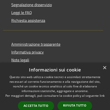
Segnalazione disservizio
Leggi le FAQ
Richiesta assistenza
Amministrazione trasparente
Informativa privacy
Note legali
×
Dichiarazione di accessibilità
Informazioni sui cookie
Questo sito web utilizza cookie tecnici e assimilati strettamente
necessari al corretto funzionamento e alla navigazione del sito,
nonché un cookie tecnico analitico al solo fine di elaborare
informazioni statistiche, aggregate e anonime.
RSS
Copyright © 2026 • Comune di
Per maggiori dettagli, può consultare la cookie policy al seguente
link
Accessibilità
Valbondione • Powered by
Privacy
Municipium
Accesso
•
RIFIUTA TUTTO
ACCETTA TUTTO