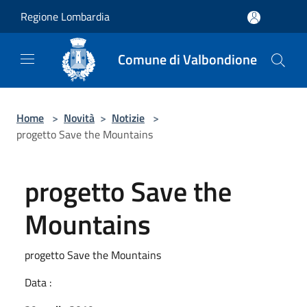
Salta al contenuto principale
Regione Lombardia
Comune di Valbondione
Home
>
Novità
>
Notizie
>
progetto Save the Mountains
progetto Save the
Mountains
progetto Save the Mountains
Data :