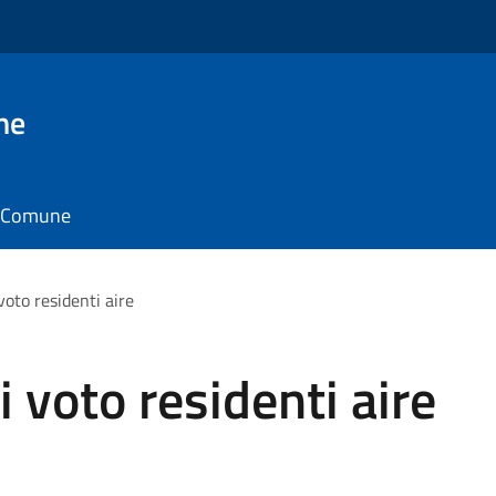
ne
il Comune
voto residenti aire
i voto residenti aire