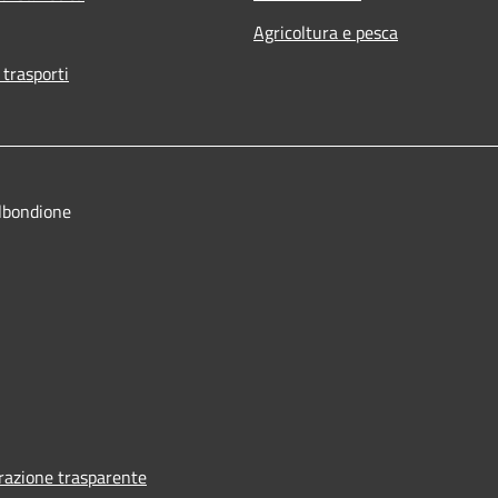
Agricoltura e pesca
 trasporti
lbondione
azione trasparente