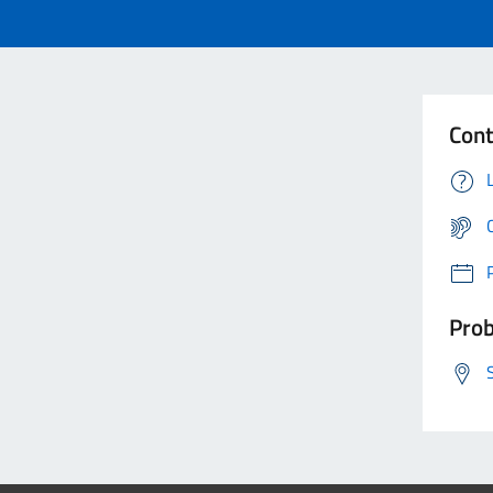
Cont
Prob