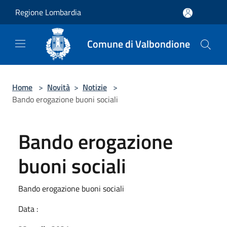
Salta al contenuto principale
Regione Lombardia
Comune di Valbondione
Home
>
Novità
>
Notizie
>
Bando erogazione buoni sociali
Bando erogazione
buoni sociali
Bando erogazione buoni sociali
Data :