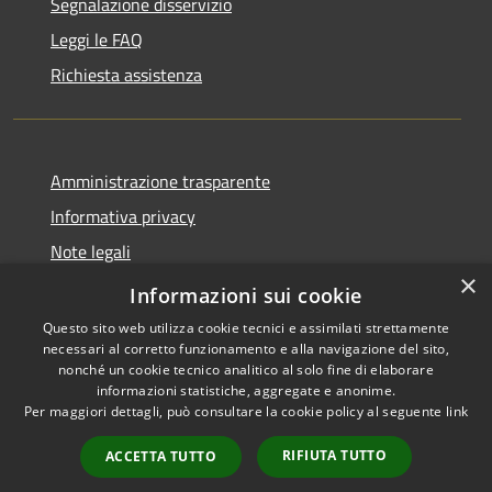
Segnalazione disservizio
Leggi le FAQ
Richiesta assistenza
Amministrazione trasparente
Informativa privacy
Note legali
×
Dichiarazione di accessibilità
Informazioni sui cookie
Questo sito web utilizza cookie tecnici e assimilati strettamente
necessari al corretto funzionamento e alla navigazione del sito,
nonché un cookie tecnico analitico al solo fine di elaborare
informazioni statistiche, aggregate e anonime.
RSS
Copyright © 2026 • Comune di
Per maggiori dettagli, può consultare la cookie policy al seguente
link
Accessibilità
Valbondione • Powered by
Privacy
Municipium
Accesso
•
RIFIUTA TUTTO
ACCETTA TUTTO
Cookie
redazione