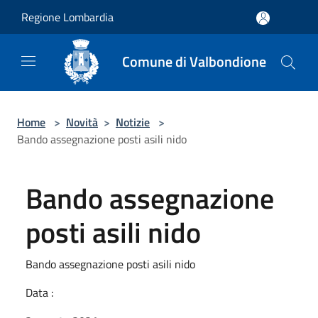
Salta al contenuto principale
Regione Lombardia
Comune di Valbondione
Home
>
Novità
>
Notizie
>
Bando assegnazione posti asili nido
Bando assegnazione
posti asili nido
Bando assegnazione posti asili nido
Data :