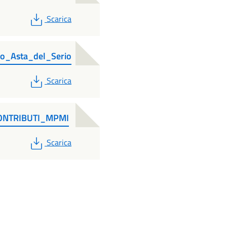
PDF
Scarica
io_Asta_del_Serio
PDF
Scarica
ONTRIBUTI_MPMI
PDF
Scarica