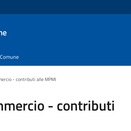
ne
il Comune
ercio - contributi alle MPMI
mmercio - contributi