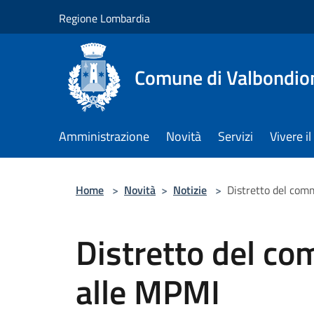
Salta al contenuto principale
Regione Lombardia
Comune di Valbondio
Amministrazione
Novità
Servizi
Vivere 
Home
>
Novità
>
Notizie
>
Distretto del comm
Distretto del co
alle MPMI