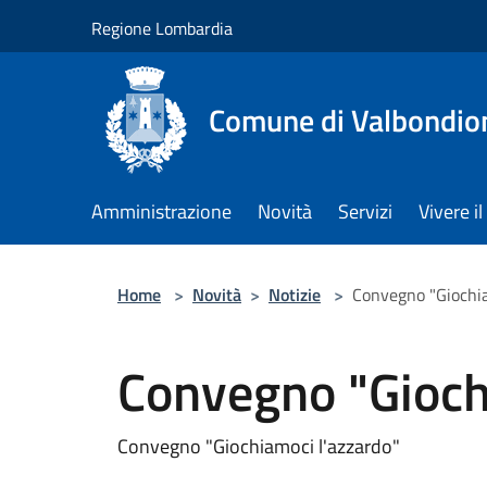
Salta al contenuto principale
Regione Lombardia
Comune di Valbondio
Amministrazione
Novità
Servizi
Vivere 
Home
>
Novità
>
Notizie
>
Convegno "Giochia
Convegno "Gioch
Convegno "Giochiamoci l'azzardo"