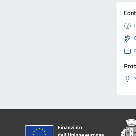
Cont
Prob