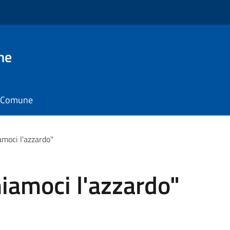
ne
il Comune
moci l'azzardo"
iamoci l'azzardo"