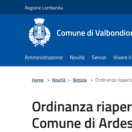
Salta al contenuto principale
Regione Lombardia
Comune di Valbondio
Amministrazione
Novità
Servizi
Vivere 
Home
>
Novità
>
Notizie
>
Ordinanza riapertu
Ordinanza riapert
Comune di Ardes