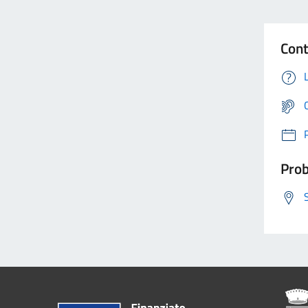
Cont
Prob