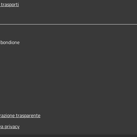
 trasporti
lbondione
azione trasparente
va privacy