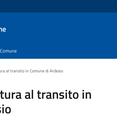
ne
il Comune
ra al transito in Comune di Ardesio
ura al transito in
io