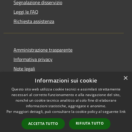
Segnalazione disservizio
Leggi le FAQ
Richiesta assistenza
Amministrazione trasparente
Informativa privacy
Note legali
×
Dichiarazione di accessibilità
Informazioni sui cookie
Questo sito web utilizza cookie tecnici e assimilati strettamente
necessari al corretto funzionamento e alla navigazione del sito,
nonché un cookie tecnico analitico al solo fine di elaborare
informazioni statistiche, aggregate e anonime.
RSS
Copyright © 2026 • Comune di
Per maggiori dettagli, può consultare la cookie policy al seguente
link
Accessibilità
Valbondione • Powered by
Privacy
Municipium
Accesso
•
RIFIUTA TUTTO
ACCETTA TUTTO
Cookie
redazione