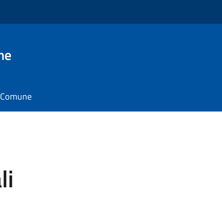
ne
il Comune
li