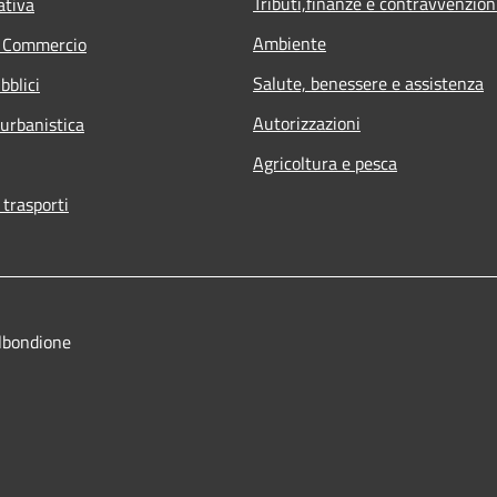
Tributi,finanze e contravvenzion
ativa
Ambiente
e Commercio
Salute, benessere e assistenza
bblici
Autorizzazioni
 urbanistica
Agricoltura e pesca
 trasporti
lbondione