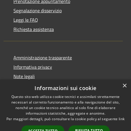
Prenotazione appuntamento
Segnalazione disservizio
Leggi le FAQ
Richiesta assistenza
Amministrazione trasparente
Informativa privacy
Note legali
×
Dichiarazione di accessibilità
Informazioni sui cookie
Questo sito web utilizza cookie tecnici e assimilati strettamente
necessari al corretto funzionamento e alla navigazione del sito,
nonché un cookie tecnico analitico al solo fine di elaborare
informazioni statistiche, aggregate e anonime.
RSS
Copyright © 2026 • Comune di
Per maggiori dettagli, può consultare la cookie policy al seguente
link
Accessibilità
Valbondione • Powered by
Privacy
Municipium
Accesso
•
RIFIUTA TUTTO
ACCETTA TUTTO