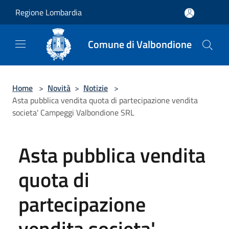
Salta al contenuto principale
Regione Lombardia
Comune di Valbondione
Home
>
Novità
>
Notizie
>
Asta pubblica vendita quota di partecipazione vendita
societa' Campeggi Valbondione SRL
Asta pubblica vendita
quota di
partecipazione
vendita societa'