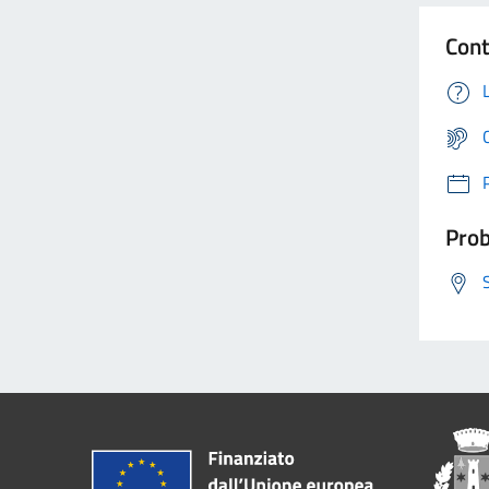
Cont
Prob