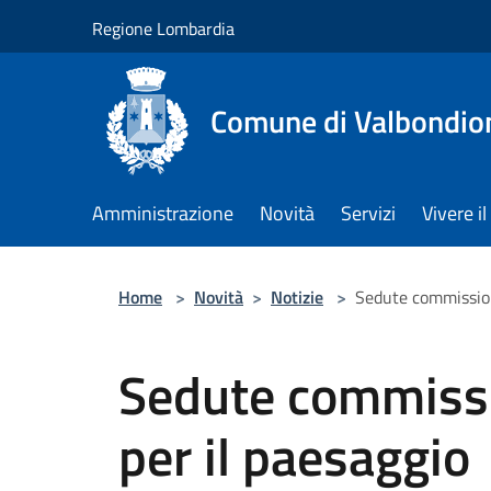
Salta al contenuto principale
Regione Lombardia
Comune di Valbondio
Amministrazione
Novità
Servizi
Vivere 
Home
>
Novità
>
Notizie
>
Sedute commission
Sedute commiss
per il paesaggio