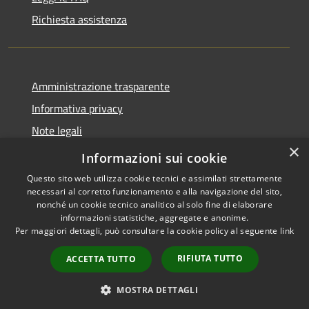
Richiesta assistenza
Amministrazione trasparente
Informativa privacy
Note legali
×
Dichiarazione di accessibilità
Informazioni sui cookie
Questo sito web utilizza cookie tecnici e assimilati strettamente
necessari al corretto funzionamento e alla navigazione del sito,
nonché un cookie tecnico analitico al solo fine di elaborare
informazioni statistiche, aggregate e anonime.
RSS
Copyright © 2026 • Comune di
Per maggiori dettagli, può consultare la cookie policy al seguente
link
Accessibilità
Valbondione • Powered by
Privacy
Municipium
Accesso
•
RIFIUTA TUTTO
ACCETTA TUTTO
Cookie
redazione
Mappa del sito
MOSTRA DETTAGLI