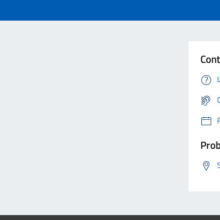
Cont
Prob