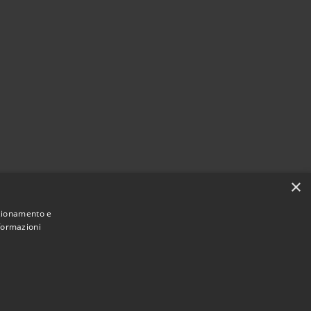
×
nzionamento e
nformazioni
Municipium
Accesso
mune di Valbondione • Powered by
•
redazione