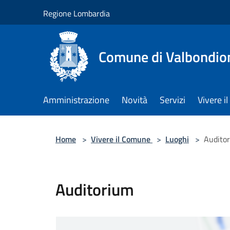
Salta al contenuto principale
Regione Lombardia
Comune di Valbondio
Amministrazione
Novità
Servizi
Vivere 
Home
>
Vivere il Comune
>
Luoghi
>
Audito
Auditorium