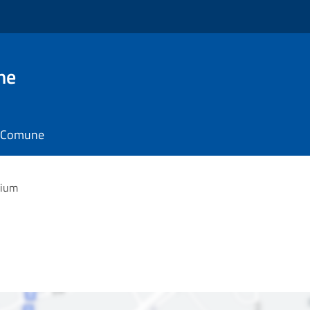
ne
il Comune
rium