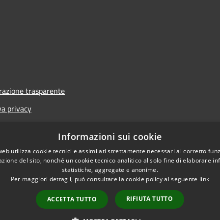
azione trasparente
va privacy
i
Informazioni sui cookie
one di accessibilità
web utilizza cookie tecnici e assimilati strettamente necessari al corretto fu
azione del sito, nonché un cookie tecnico analitico al solo fine di elaborare i
statistiche, aggregate e anonime.
Per maggiori dettagli, può consultare la cookie policy al seguente
link
RIFIUTA TUTTO
ACCETTA TUTTO
l sito
Copyright © 2026 • Co