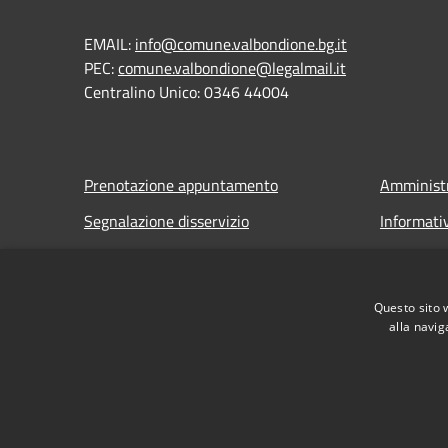
EMAIL:
info@comune.valbondione.bg.it
PEC:
comune.valbondione@legalmail.it
Centralino Unico: 0346 44004
Prenotazione appuntamento
Amministr
Segnalazione disservizio
Informati
Leggi le FAQ
Note legal
Richiesta assistenza
Dichiarazi
Questo sito 
alla navig
RSS
Accessibilità
Privacy
Cookie
Mappa de