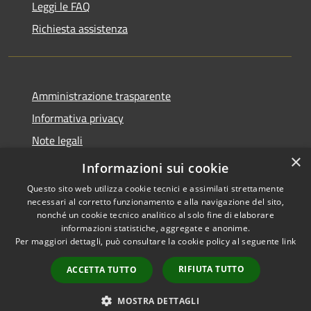
Leggi le FAQ
Richiesta assistenza
Amministrazione trasparente
Informativa privacy
Note legali
×
Dichiarazione di accessibilità
Informazioni sui cookie
Questo sito web utilizza cookie tecnici e assimilati strettamente
necessari al corretto funzionamento e alla navigazione del sito,
nonché un cookie tecnico analitico al solo fine di elaborare
informazioni statistiche, aggregate e anonime.
RSS
Copyright © 2026 • Comune di
Per maggiori dettagli, può consultare la cookie policy al seguente
link
Accessibilità
Valbondione • Powered by
Privacy
Municipium
Accesso
•
RIFIUTA TUTTO
ACCETTA TUTTO
Cookie
redazione
Mappa del sito
MOSTRA DETTAGLI