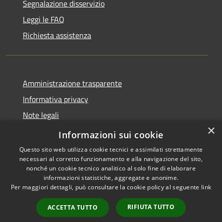
Segnalazione disservizio
Leggi le FAQ
Richiesta assistenza
Amministrazione trasparente
Informativa privacy
Note legali
×
Dichiarazione di accessibilità
Informazioni sui cookie
Questo sito web utilizza cookie tecnici e assimilati strettamente
necessari al corretto funzionamento e alla navigazione del sito,
nonché un cookie tecnico analitico al solo fine di elaborare
informazioni statistiche, aggregate e anonime.
RSS
Copyright © 2026 • Comune di
Per maggiori dettagli, può consultare la cookie policy al seguente
link
Accessibilità
Valbondione • Powered by
Privacy
Municipium
Accesso
•
RIFIUTA TUTTO
ACCETTA TUTTO
Cookie
redazione