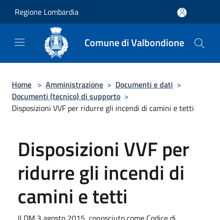
Salta al contenuto principale
Regione Lombardia
Comune di Valbondione
Home
>
Amministrazione
>
Documenti e dati
>
Documenti (tecnico) di supporto
>
Disposizioni VVF per ridurre gli incendi di camini e tetti
Disposizioni VVF per
ridurre gli incendi di
camini e tetti
Il DM 3 agosto 2015, conosciuto come Codice di