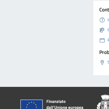
Cont
Prob