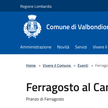
Salta al contenuto principale
Regione Lombardia
Comune di Valbondio
Amministrazione
Novità
Servizi
Vivere 
Home
>
Vivere il Comune
>
Eventi
>
Ferrago
Ferragosto al C
Pranzo di Ferragosto