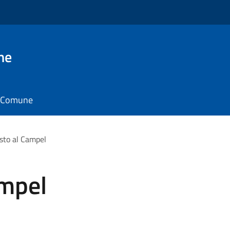
ne
il Comune
sto al Campel
ampel