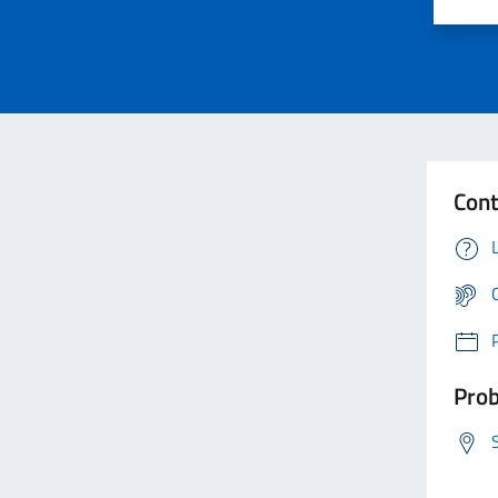
Cont
Prob