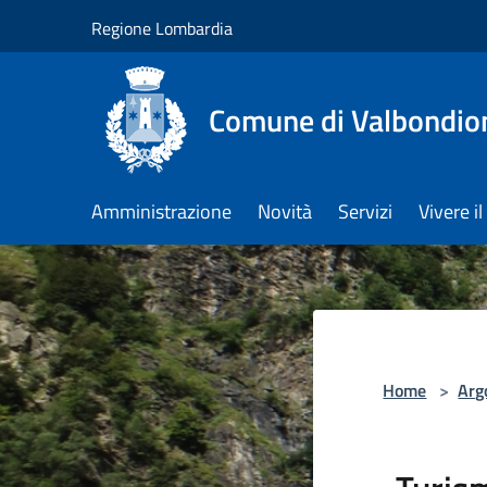
Salta al contenuto principale
Regione Lombardia
Comune di Valbondio
Amministrazione
Novità
Servizi
Vivere 
Home
>
Arg