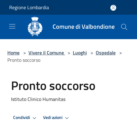
Salta al contenuto principale
Regione Lombardia
Comune di Valbondione
Home
>
Vivere il Comune
>
Luoghi
>
Ospedale
>
Pronto soccorso
Pronto soccorso
Istituto Clinico Humanitas
Condividi
Vedi azioni