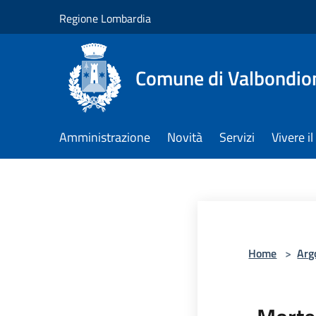
Salta al contenuto principale
Regione Lombardia
Comune di Valbondio
Amministrazione
Novità
Servizi
Vivere 
Home
>
Arg