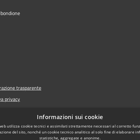
lbondione
azione trasparente
va privacy
i
Informazioni sui cookie
one di accessibilità
web utilizza cookie tecnici e assimilati strettamente necessari al corretto fu
azione del sito, nonché un cookie tecnico analitico al solo fine di elaborare i
statistiche, aggregate e anonime.