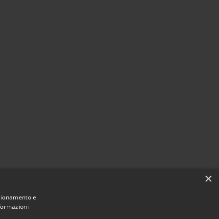
×
nzionamento e
nformazioni