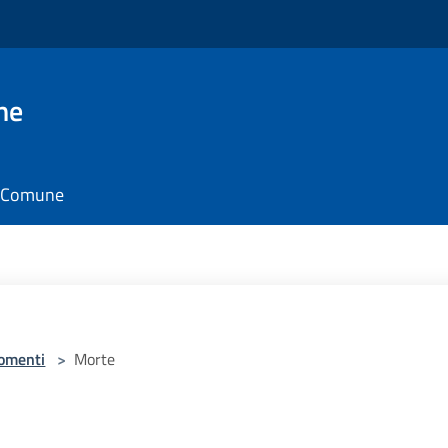
ne
il Comune
omenti
>
Morte