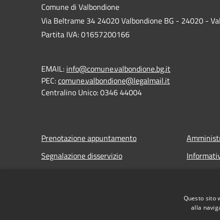
Comune di Valbondione
Via Beltrame 34 24020 Valbondione BG - 24020 - Va
Partita IVA: 01657200166
EMAIL:
info@comune.valbondione.bg.it
PEC:
comune.valbondione@legalmail.it
Centralino Unico: 0346 44004
Prenotazione appuntamento
Amministr
Segnalazione disservizio
Informati
Leggi le FAQ
Note legal
Richiesta assistenza
Dichiarazi
Questo sito 
alla navig