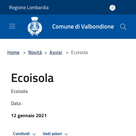
Salta al contenuto principale
Regione Lombardia
Comune di Valbondione
Home
>
Novità
>
Avvisi
>
Ecoisola
Ecoisola
Ecoisola
Data :
12 gennaio 2021
Condividi
Vedi azioni