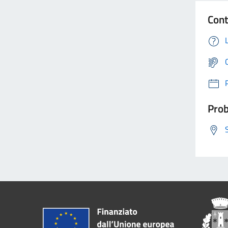
Cont
Prob