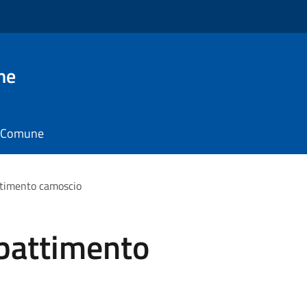
ne
il Comune
attimento camoscio
bbattimento