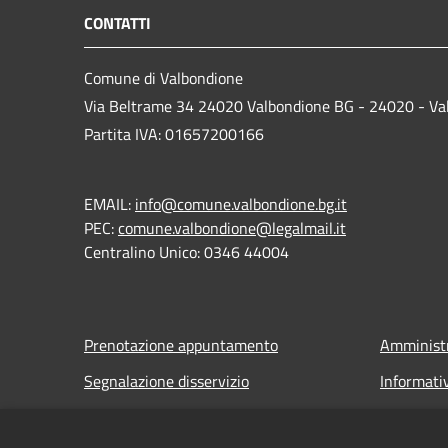
CONTATTI
Comune di Valbondione
Via Beltrame 34 24020 Valbondione BG - 24020 - Va
Partita IVA: 01657200166
EMAIL:
info@comune.valbondione.bg.it
PEC:
comune.valbondione@legalmail.it
Centralino Unico: 0346 44004
Prenotazione appuntamento
Amministr
Segnalazione disservizio
Informati
Leggi le FAQ
Note legal