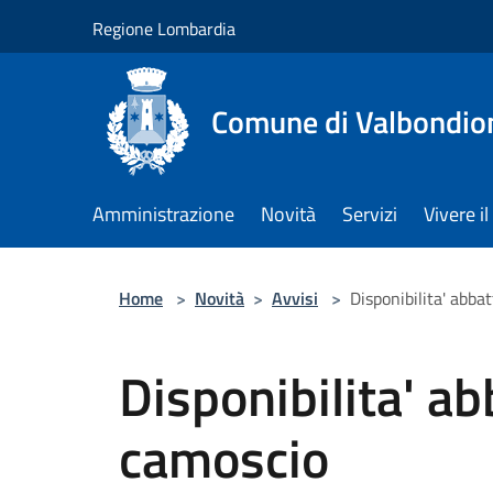
Salta al contenuto principale
Regione Lombardia
Comune di Valbondio
Amministrazione
Novità
Servizi
Vivere 
Home
>
Novità
>
Avvisi
>
Disponibilita' abb
Disponibilita' a
camoscio