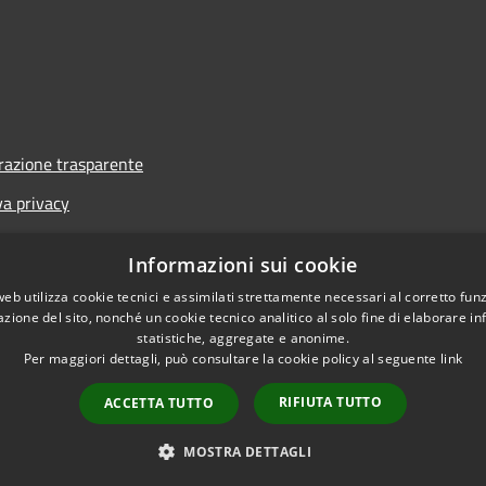
azione trasparente
va privacy
i
Informazioni sui cookie
one di accessibilità
web utilizza cookie tecnici e assimilati strettamente necessari al corretto fu
azione del sito, nonché un cookie tecnico analitico al solo fine di elaborare i
statistiche, aggregate e anonime.
Per maggiori dettagli, può consultare la cookie policy al seguente
link
RIFIUTA TUTTO
ACCETTA TUTTO
l sito
Copyright © 2026 • Co
MOSTRA DETTAGLI