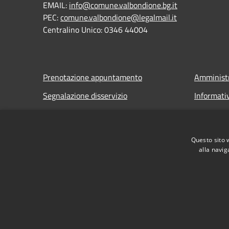
EMAIL:
info@comune.valbondione.bg.it
PEC:
comune.valbondione@legalmail.it
Centralino Unico: 0346 44004
Prenotazione appuntamento
Amministr
Segnalazione disservizio
Informati
Leggi le FAQ
Note legal
Richiesta assistenza
Dichiarazi
Questo sito 
alla navig
RSS
Accessibilità
Privacy
Cookie
Mappa de