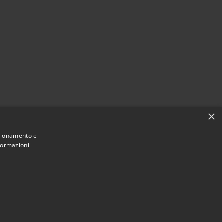
×
nzionamento e
nformazioni
Municipium
Accesso
mune di Valbondione • Powered by
•
redazione