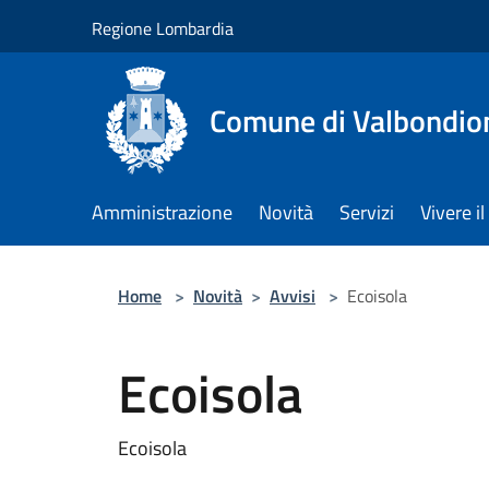
Salta al contenuto principale
Regione Lombardia
Comune di Valbondio
Amministrazione
Novità
Servizi
Vivere 
Home
>
Novità
>
Avvisi
>
Ecoisola
Ecoisola
Ecoisola