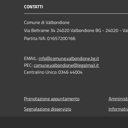
CONTATTI
Comune di Valbondione
Via Beltrame 34 24020 Valbondione BG - 24020 - Va
Partita IVA: 01657200166
EMAIL:
info@comune.valbondione.bg.it
PEC:
comune.valbondione@legalmail.it
Centralino Unico: 0346 44004
Prenotazione appuntamento
Amministr
Segnalazione disservizio
Informati
Leggi le FAQ
Note legal