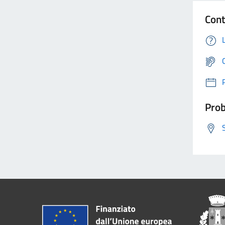
Cont
Prob