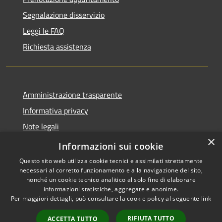
Segnalazione disservizio
Leggi le FAQ
Richiesta assistenza
Amministrazione trasparente
Informativa privacy
Note legali
×
Dichiarazione di accessibilità
Informazioni sui cookie
Questo sito web utilizza cookie tecnici e assimilati strettamente
necessari al corretto funzionamento e alla navigazione del sito,
nonché un cookie tecnico analitico al solo fine di elaborare
informazioni statistiche, aggregate e anonime.
RSS
Copyright © 2026 • Comune di
Per maggiori dettagli, può consultare la cookie policy al seguente
link
Accessibilità
Valbondione • Powered by
Privacy
Municipium
Accesso
•
RIFIUTA TUTTO
ACCETTA TUTTO