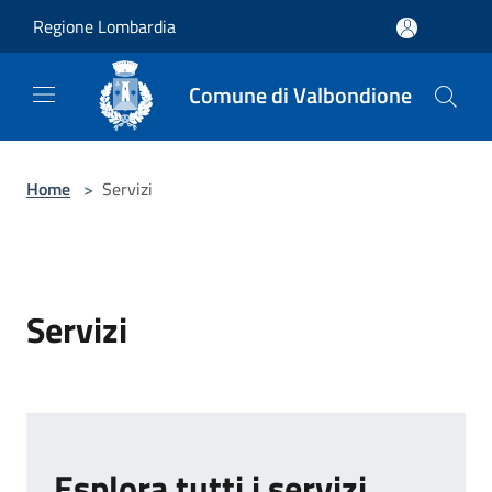
Salta al contenuto principale
Regione Lombardia
Comune di Valbondione
Home
>
Servizi
Servizi
Esplora tutti i servizi